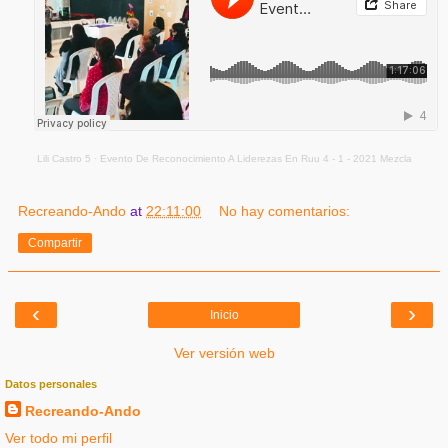
Lili Castro 5
·
Evento De Reconocimiento A Liderezas En Ruu 4 - 1 - 2021 Mezcla
Recreando-Ando
at
22:11:00
No hay comentarios:
Compartir
‹
›
Inicio
Ver versión web
Datos personales
Recreando-Ando
Ver todo mi perfil