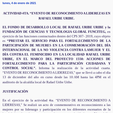
lunes, 4 de enero de 2021
ACTIVIDAD 4TA. “EVENTO DE RECONOCIMIENTO A LIDEREZAS EN
RAFAEL URIBE URIBE.
EL FONDO DE DESARROLLO LOCAL DE RAFAEL URIBE URIBE y la
FUNDACIÒN DE CIENCIAS Y TECNOLOGIA GLOBAL FUNCITEG,
en
ejercicio de las funciones contractuales dentro del CPS 307- 2019, cuyo
objeto
es
“PRESTAR EL SERVICIO PARA EL FORTALECIMIENTO DE LA
PARTICIPACIÒN DE MUJERES EN LA CONMEMORACIÒN DEL DÌA
INTERNACIONAL DE LA NO VIOLENCIA CONTRA LAMUJER Y EL
DÌA CONTRA EL FEMINICIDIO EN LA LOCALIDAD RAFAEL URIBE
URIBE, EN EL MARCO DEL PROYECTO 1550: ACCIONES DE
FORTALECIMIENTO PARA LA PARTICIPACIÒN CIUDADANA Y
CONTROL SOCIAL”.
Informa la realización de la actividad cuarta.
“EVENTO DE RECONOCIMIENTO A LIDEREZAS,” que se llevó a cabo el día
13 de diciembre del año en curso desde las 10:AM hasta las 4PM en el
auditorio de la alcaldía local de Rafael Uribe Uribe.
JUSTIFICACIÒN
En el ejercicio de la actividad 4ta. “EVENTO DE RECONOCIMIENTO A
LIDERESAS,” Se realizò un acto de conmemorativo en reconocimiento a las
mujeres por su liderazgo y participación en los diferentes escenarios de la