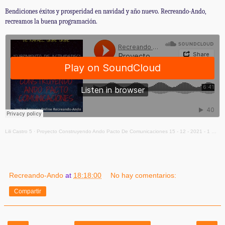
Bendiciones éxitos y prosperidad en navidad y año nuevo. Recreando-Ando,
recreamos la buena programación.
Lili Castro 5
·
Proyecto Construyendo Ando Pacto De Comunicaciones 15 - 12 - 2021 - 1 Mezcla
Recreando-Ando
at
18:18:00
No hay comentarios:
Compartir