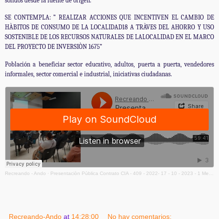
sólidos desde la fuente de origen.
SE CONTEMPLA: ” REALIZAR ACCIONES QUE INCENTIVEN EL CAMBIO DE
HÀBITOS DE CONSUMO DE LA LOCALIDAD18 A TRÀVES DEL AHORRO Y USO
SOSTENIBLE DE LOS RECURSOS NATURALES DE LALOCALIDAD EN EL MARCO
DEL PROYECTO DE INVERSIÒN 1675”
Población a beneficiar sector educativo, adultos, puerta a puerta, vendedores
informales, sector comercial e industrial, iniciativas ciudadanas.
Recreando - Ando
·
Presentaciòn Pùblica Contrato CIA - 409 - 2022- 17 - 10 - 2023 - 1 Mezcla
Recreando-Ando
at
14:28:00
No hay comentarios: