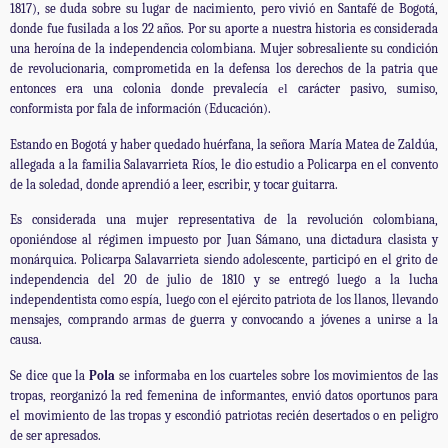
1817), se duda sobre su lugar de nacimiento, pero vivió en Santafé de Bogotá,
donde fue fusilada a los 22 años. Por su aporte a nuestra historia es considerada
una heroína de la independencia colombiana. Mujer sobresaliente su condición
de revolucionaria, comprometida en la defensa los derechos de la patria que
entonces era una colonia donde prevalecía
el
carácter
pasivo, sumiso,
conformista por fala de información (Educación).
Estando en Bogotá y haber quedado huérfana, la señora María Matea de Zaldúa,
allegada a la familia Salavarrieta Ríos, le dio estudio a Policarpa en el convento
de la soledad, donde aprendió a leer, escribir, y tocar guitarra.
Es considerada una mujer representativa de la revolución colombiana,
oponiéndose al régimen impuesto por Juan Sámano, una dictadura clasista y
monárquica. Policarpa Salavarrieta siendo adolescente, participó en el grito de
independencia del 20 de julio de 1810 y se entregó luego a la lucha
independentista como espía, luego con el ejército patriota de los llanos, llevando
mensajes, comprando armas de guerra y convocando a jóvenes a unirse a la
causa.
Se dice que la
Pola
se informaba en los cuarteles sobre los movimientos de las
tropas, reorganizó la red femenina de informantes, envió datos oportunos para
el movimiento de las tropas y escondió patriotas recién desertados o en peligro
de ser apresados.