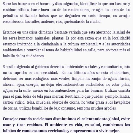
Sacar las basuras en el horario y días asignados, identificar lo que son basuras y
residuos sólidos, hacer buen uso de los contenedores, recoger las heces de los
peluditos utilizando bolsas que se degraden en corto tiempo, no arrojar
escombros en las calles, andenes, ríos, quebradas de la ciudad,
Estamos en una crisis climática bastante variada que esta afectando la salud de
los seres humanos, animales, plantas. Es por esta razón que en la localidad18
estamos invitando a la ciudadanía a la cultura ambiental, y a las autoridades
ambientales a controlar el tema de habitabilidad en calle, para no tocar más el
bolsillo de los ciudadanos.
Se está exigiendo al gobierno derechos ambientales sociales y comunitarios, esto
no es capricho es una necesidad. En los últimos años se nota el deterioro,
debemos ser más ecológicos, más verdes, limpiar las zanjas de aguas lluvias,
ahorrar agua, energía, no dejar electrodomésticos enchufados, no votar pilas,
agujas en la calle, menos en los contenedores para las basuras. Utilizar canasta
para el pan, bolsa de tela para mercar. Reutiliza lo que puedas, ejemplo llantas,
cartón, vidrio, telas, muebles, objetos de cocina, no votar grasa a los lavaplatos
de cocina, utilizar bombillos de bajo consumo, sembrar muchos árboles.
Consejo: cuando reciclamos disminuimos el calentamiento global, evite
usar y tirar residuos. El ambiente es vida, es salud, cambiemos los
hábitos de como estamos reciclando y empezaremos a vivir mejor.