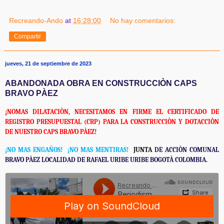
Recreando-Ando
at
16:28:00
No hay comentarios:
Compartir
jueves, 21 de septiembre de 2023
ABANDONADA OBRA EN CONSTRUCCIÒN CAPS
BRAVO PÀEZ
¡NOMAS DILATACIÒN, NECESITAMOS EN FIRME EL CERTIFICADO DE
REGISTRO PRESUPUESTAL (CRP) PARA LA CONSTRUCCIÒN Y DOTACCIÒN
DE NUESTRO CAPS BRAVO PÀEZ!
¡NO MAS ENGAÑOS! ¡NO MAS MENTIRAS!
JUNTA
DE ACCIÒN COMUNAL
BRAVO PÀEZ LOCALIDAD DE RAFAEL URIBE URIBE BOGOTÀ COLOMBIA.