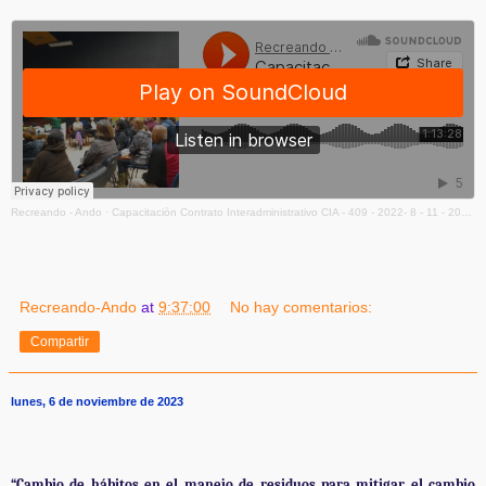
Recreando - Ando
·
Capacitaciòn Contrato Interadministrativo CIA - 409 - 2022- 8 - 11 - 2023 - 8 Mezcla
Recreando-Ando
at
9:37:00
No hay comentarios:
Compartir
lunes, 6 de noviembre de 2023
“Cambio de hábitos en el manejo de residuos para mitigar el cambio