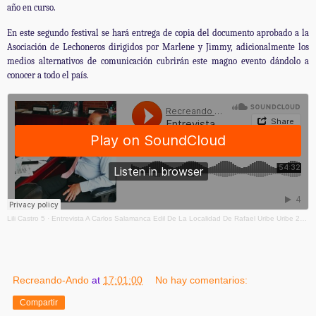
año en curso.
En este segundo festival se hará entrega de copia del documento aprobado a la
Asociación de Lechoneros dirigidos por Marlene y Jimmy, adicionalmente los
medios alternativos de comunicación cubrirán este magno evento dándolo a
conocer a todo el país.
Lili Castro 5
·
Entrevista A Carlos Salamanca Edil De La Localidad De Rafael Uribe Uribe 23 - 6-2023 - 15 Mezcla
Recreando-Ando
at
17:01:00
No hay comentarios:
Compartir