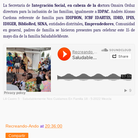
La Secretaría de
Integración Social, en cabeza de la d
octora Omaira Orduz
directora para la inclusión de las familias, igualmente a
IDPAC.
Andrés Alonso
Cardona referente de familia para
IDIPRON, ICBF IDARTES, IDRD, IPES,
IDIGER, BiblioRed, SENA,
entidades distritales
, Emprendedores
, Comunidad
en general, padres de familia se hicieron presentes para celebrar este 15 de
mayo día de la familia SaludableMente.
Lili Castro 5
·
Saludablemente Nos Cuidamos En Familia 18 - 5-2022 Mezcla
Recreando-Ando
at
20:36:00
Compartir