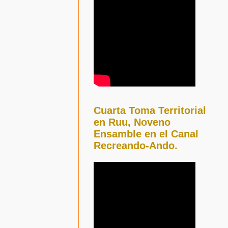
Cuarta Toma Territorial
en Ruu, Noveno
Ensamble en el Canal
Recreando-Ando.