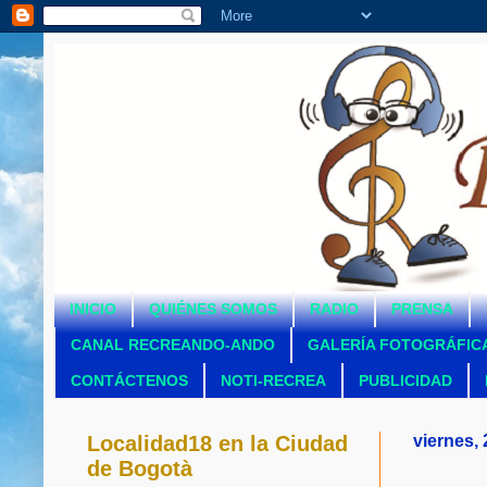
INICIO
QUIÉNES SOMOS
RADIO
PRENSA
CANAL RECREANDO-ANDO
GALERÍA FOTOGRÁFIC
CONTÁCTENOS
NOTI-RECREA
PUBLICIDAD
Localidad18 en la Ciudad
viernes, 
de Bogotà