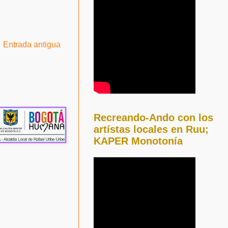
Entrada antigua
Recreando-Ando con los
artístas locales en Ruu;
KAPER Monotonía