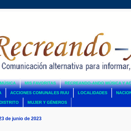
MÚSICA
MIS FAVORITAS
RECREANDO-ANDO MÚSICA Y A
A
ACCIONES COMUNALES RUU
LOCALIDADES
NACIO
DISTRITO
MUJER Y GÉNEROS
23 de junio de 2023