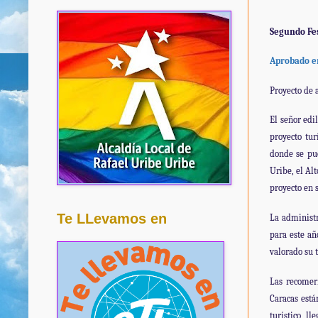
Segundo Fes
Aprobado e
Proyecto de a
El señor edi
proyecto tur
donde se pue
Uribe, el Al
proyecto en 
Te LLevamos en
La administr
para este añ
valorado su 
Las recomerí
Caracas está
turístico, l