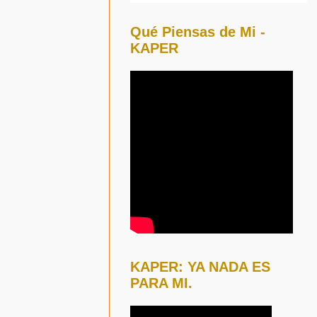
Qué Piensas de Mi -
KAPER
KAPER: YA NADA ES
PARA MI.