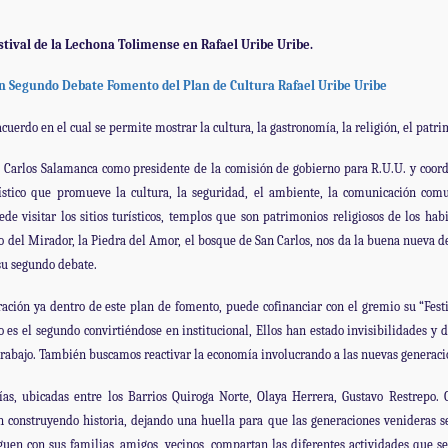
tival de la Lechona Tolimense en Rafael Uribe Uribe.
n Segundo Debate Fomento del Plan de Cultura Rafael Uribe Uribe
cuerdo en el cual se permite mostrar la cultura, la gastronomía, la religión, el patri
l Carlos Salamanca como presidente de la comisión de gobierno para R.U.U. y coor
ístico que promueve la cultura, la seguridad, el ambiente, la comunicación comu
de visitar los sitios turísticos, templos que son patrimonios religiosos de los hab
to del Mirador, la Piedra del Amor, el bosque de San Carlos, nos da la buena nueva 
su segundo debate.
ación ya dentro de este plan de fomento, puede cofinanciar con el gremio su “Festi
o es el segundo convirtiéndose en institucional, Ellos han estado invisibilidades y 
trabajo. También buscamos reactivar la economía involucrando a las nuevas generac
as, ubicadas entre los Barrios Quiroga Norte, Olaya Herrera, Gustavo Restrepo. 
n construyendo historia, dejando una huella para que las generaciones venideras se
leguen con sus familias, amigos, vecinos, compartan las diferentes actividades que s