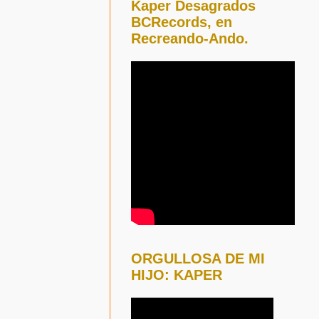
Kaper Desagrados
BCRecords, en
Recreando-Ando.
ORGULLOSA DE MI
HIJO: KAPER