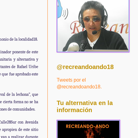
monio de la localidad18.
dinador ponente de este
nitaria y alternativa y
@recreandoando18
itantes de Rafael Uribe
de que fue aprobado este
Tweets por el
@recreandoando18.
val de la lechona”, que
de cierta forma no se ha
Tu alternativa en la
información
iones de comunidades.
Calle28Sur con Avenida
 apropien de este sitio
e van a realizar durante