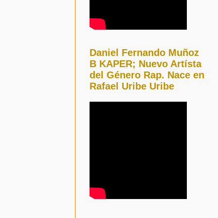
Daniel Fernando Muñoz
B KAPER; Nuevo Artísta
del Género Rap. Nace en
Rafael Uribe Uribe