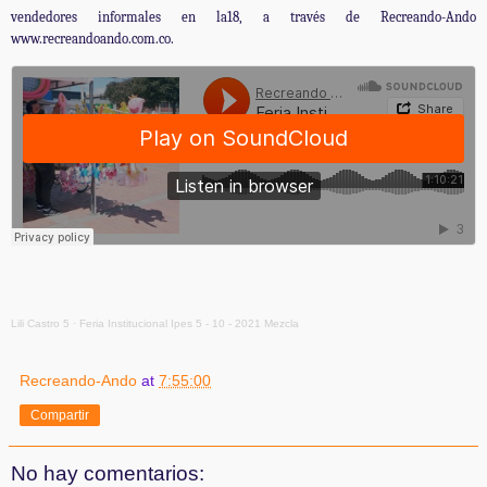
vendedores informales en la18, a través de Recreando-Ando
www.recreandoando.com.co.
Lili Castro 5
·
Feria Institucional Ipes 5 - 10 - 2021 Mezcla
Recreando-Ando
at
7:55:00
Compartir
No hay comentarios: