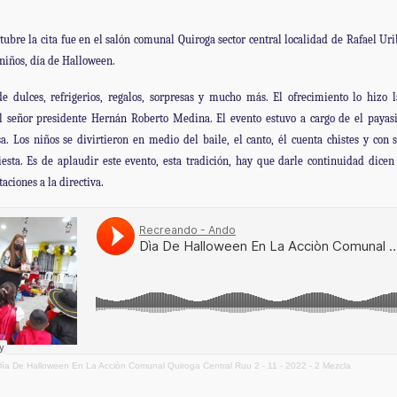
ctubre la cita fue en el salón comunal Quiroga sector central localidad de Rafael Ur
 niños, día de Halloween.
e dulces, refrigerios, regalos, sorpresas y mucho más. El ofrecimiento lo hizo l
el señor presidente Hernán Roberto Medina. El evento estuvo a cargo de el paya
a. Los niños se divirtieron en medio del baile, el canto, él cuenta chistes y con s
iesta. Es de aplaudir este evento, esta tradición, hay que darle continuidad dicen
itaciones a la directiva.
ìa De Halloween En La Acciòn Comunal Quiroga Central Ruu 2 - 11 - 2022 - 2 Mezcla