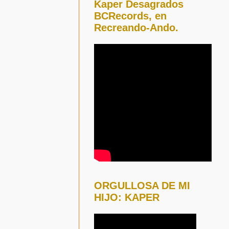
Kaper Desagrados
BCRecords, en
Recreando-Ando.
ORGULLOSA DE MI
HIJO: KAPER