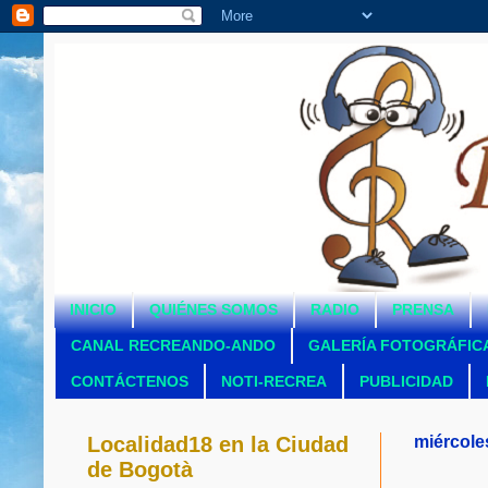
INICIO
QUIÉNES SOMOS
RADIO
PRENSA
CANAL RECREANDO-ANDO
GALERÍA FOTOGRÁFIC
CONTÁCTENOS
NOTI-RECREA
PUBLICIDAD
Localidad18 en la Ciudad
miércole
de Bogotà