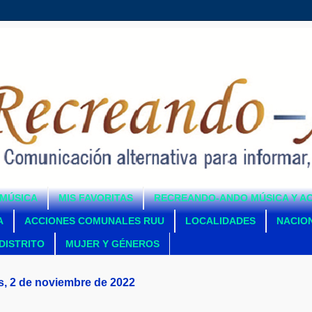
MÚSICA
MIS FAVORITAS
RECREANDO-ANDO MÚSICA Y A
A
ACCIONES COMUNALES RUU
LOCALIDADES
NACIO
DISTRITO
MUJER Y GÉNEROS
s, 2 de noviembre de 2022