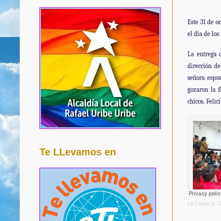
Este 31 de o
el día de los
La entrega d
dirección d
señora espos
gozaron la f
chicos. Felic
Te LLevamos en
Lili Castro 5
·
D