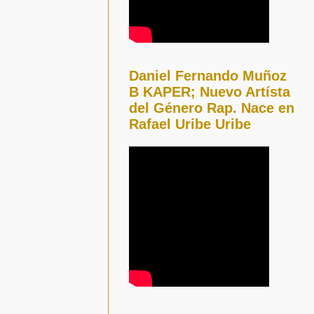
Daniel Fernando Muñoz
B KAPER; Nuevo Artísta
del Género Rap. Nace en
Rafael Uribe Uribe