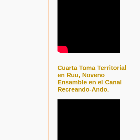
Cuarta Toma Territorial
en Ruu, Noveno
Ensamble en el Canal
Recreando-Ando.