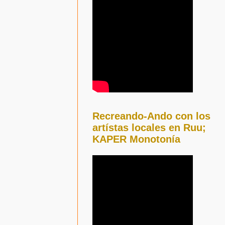
Recreando-Ando con los
artístas locales en Ruu;
KAPER Monotonía