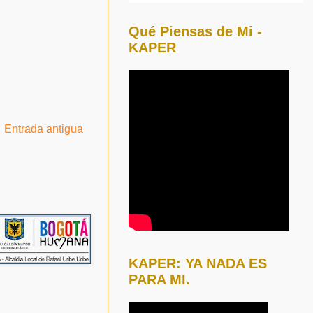
Qué Piensas de Mi -
KAPER
Entrada antigua
KAPER: YA NADA ES
PARA MI.