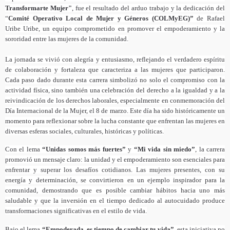
Transformarte Mujer"
, fue el resultado del arduo trabajo y la dedicación del
“
Comité Operativo Local de Mujer y Géneros (COLMyEG)”
de Rafael
Uribe Uribe, un equipo comprometido en promover el empoderamiento y la
sororidad entre las mujeres de la comunidad.
La jornada se vivió con alegría y entusiasmo, reflejando el verdadero espíritu
de colaboración y fortaleza que caracteriza a las mujeres que participaron.
Cada paso dado durante esta carrera simbolizó no solo el compromiso con la
actividad física, sino también una celebración del derecho a la igualdad y a la
reivindicación de los derechos laborales, especialmente en conmemoración del
Día Internacional de la Mujer, el 8 de marzo. Este día ha sido históricamente un
momento para reflexionar sobre la lucha constante que enfrentan las mujeres en
diversas esferas sociales, culturales, históricas y políticas.
Con el lema
“Unidas somos más fuertes”
y
“Mi vida sin miedo”
, la carrera
promovió un mensaje claro: la unidad y el empoderamiento son esenciales para
enfrentar y superar los desafíos cotidianos. Las mujeres presentes, con su
energía y determinación, se convirtieron en un ejemplo inspirador para la
comunidad, demostrando que es posible cambiar hábitos hacia uno más
saludable y que la inversión en el tiempo dedicado al autocuidado produce
transformaciones significativas en el estilo de vida.
Bajo el lema
“Empoderada, es tiempo de cambiar tu vida”,
esta iniciativa no