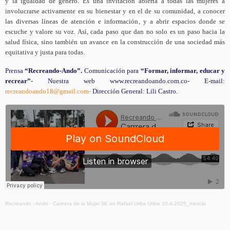
y la igualdad de género. Es una invitación abierta a todas las mujeres a
involucrarse activamente en su bienestar y en el de su comunidad, a conocer
las diversas líneas de atención e información, y a abrir espacios donde se
escuche y valore su voz. Así, cada paso que dan no solo es un paso hacia la
salud física, sino también un avance en la construcción de una sociedad más
equitativa y justa para todas.
Prensa
“Recreando-Ando”.
Comunicación para
“Formar, informar, educar y
recrear”
- Nuestra web www.recreandoando.com.co- E-mail:
recreandoando18@gmail.com-
Dirección General: Lili Castro.
Recreando - Ando
·
Carrrera de la Mujer 5K en Rafael Uribe Uribe 10-4-2025_mezcla