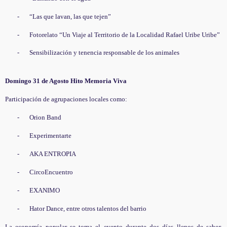
-
“Las que lavan, las que tejen”
-
Fotorelato “Un Viaje al Territorio de la Localidad Rafael Uribe Uribe”
-
Sensibilización y tenencia responsable de los animales
Domingo
31
de Agosto Hito Memoria Viva
Participación de agrupaciones locales como:
-
Orion Band
-
Experimentarte
-
AKA ENTROPIA
-
CircoEncuentro
-
EXANIMO
-
Hator Dance, entre otros talentos del barrio
La economía popular se toma el evento durante dos días llenos de sabor,