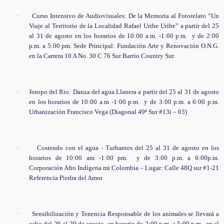
·
Curso Intensivo de Audiovisuales: De la Memoria al Fotorelato “Un
Viaje al Territorio de la Localidad Rafael Uribe Uribe” a partir del 25
al 31 de agosto en los horarios de 10:00 a.m. -1:00 p.m.
y de 2:00
p.m. a 5:00 pm. Sede Principal: Fundación Arte y Renovación O.N.G.
en la Carrera 10 A No. 30 C 76 Sur Barrio Country Sur.
·
Joropo del Rio: Danza del agua Llanera a partir del 25 al 31 de agosto
en los horarios de 10:00 a.m -1:00 p.m.
y de 3:00 p.m. a 6:00 p.m.
Urbanización Francisco Vega (Diagonal 49ª Sur #13i – 03)
·
Cosiendo con el agua - Turbantes del 25 al 31 de agosto en los
horarios de 10:00 am -1:00 pm.
y de 3:00 p.m. a 6:00p.m.
Corporación Afro Indígena mi Colombia – Lugar: Calle 48Q sur #1-21
Referencia Piedra del Amor
·
Sensibilización y Tenencia Responsable de los animales se llevará a
cabo del 26 al
29
de agosto, en horario de 2:00 p.m. a 5:00 p.m., en el