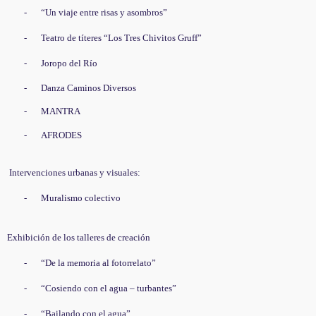
-
“Un viaje entre risas y asombros”
-
Teatro de títeres “Los Tres Chivitos Gruff”
-
Joropo del Río
-
Danza Caminos Diversos
-
MANTRA
-
AFRODES
Intervenciones urbanas y visuales:
-
Muralismo colectivo
Exhibición de los talleres de creación
-
“De la memoria al fotorrelato”
-
“Cosiendo con el agua – turbantes”
-
“Bailando con el agua”