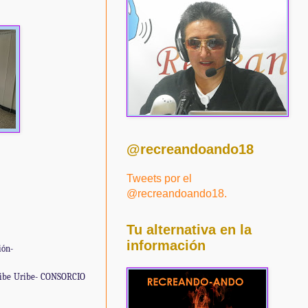
@recreandoando18
Tweets por el
@recreandoando18.
Tu alternativa en la
información
ión-
Uribe Uribe- CONSORCIO