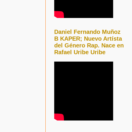
Daniel Fernando Muñoz
B KAPER; Nuevo Artísta
del Género Rap. Nace en
Rafael Uribe Uribe