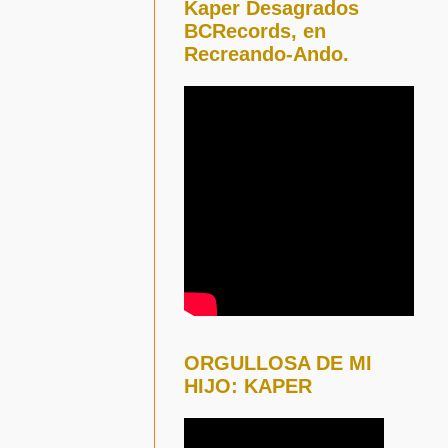
Kaper Desagrados
BCRecords, en
Recreando-Ando.
ORGULLOSA DE MI
HIJO: KAPER