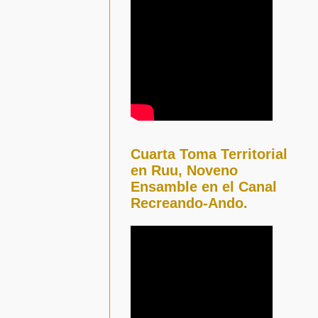
Cuarta Toma Territorial
en Ruu, Noveno
Ensamble en el Canal
Recreando-Ando.